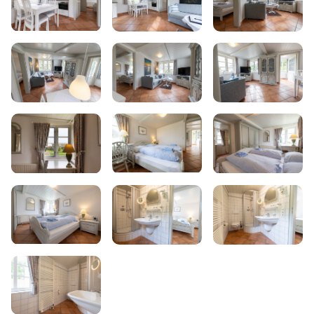
Apartments & Suites
Zimmer
Café
Informationen
Amrum
Das Team & Galerie
Kontakt