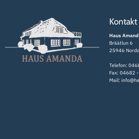
Kontakt
Haus Amand
Bräätlun 6
25946
Nordd
Telefon:
046
Fax:
04682 -
Mail:
info@h